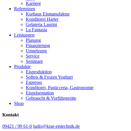
Karriere
Referenzen
Kurhaus Eismanufaktur
Konditorei Harter
Gelateria Laurini
La Fantasia
Leistungen
Planung
Finanzierung
Umsetzung
Service
Seminare
Produkte
Eisproduktion
Softeis & Frozen Yoghurt
Espresso
Konditorei, Pasticceria, Gastronomie
Eispräsentation
Gebraucht & Vorführgeräte
Shop
Kontakt
09421 / 99 61-0
hallo@krae-eistechnik.de